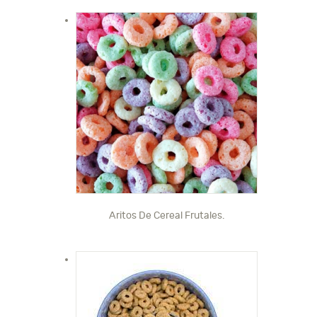
Aritos De Cereal Frutales.
Este
producto
tiene
múltiples
variantes.
Las