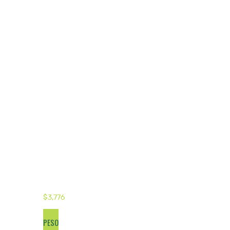
$
3,776
PESO