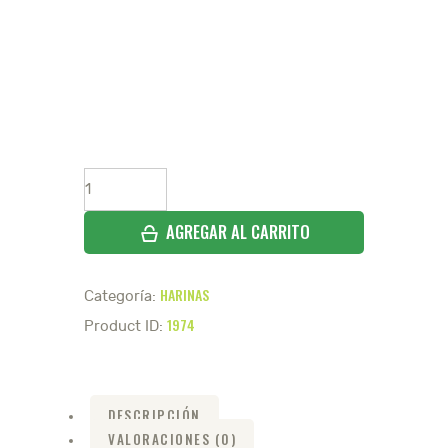
Harina
de
almendras
cantidad
HARINAS
Categoría:
1974
Product ID:
DESCRIPCIÓN
VALORACIONES (0)