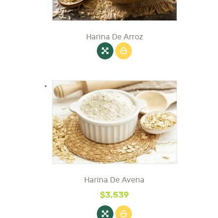
página
de
producto
Harina De Arroz
Harina De Avena
Este
producto
$
3,539
tiene
múltiples