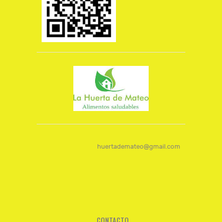
huertademateo@gmail.com
CONTACTO