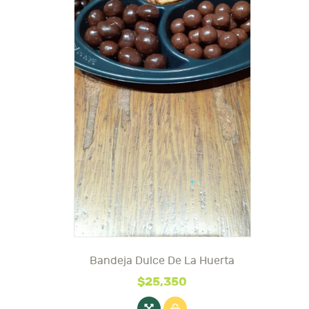
producto
Bandeja Dulce De La Huerta
Este
producto
$
25,350
tiene
múltiples