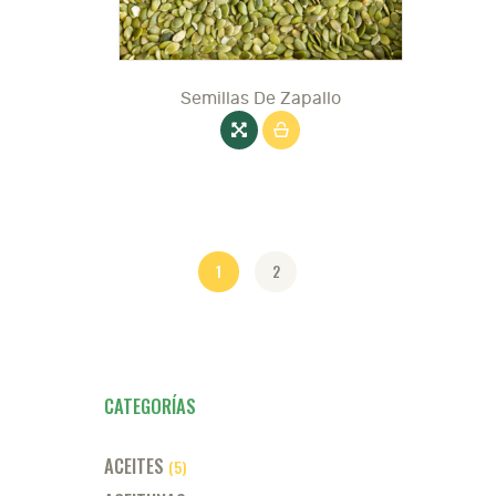
en
la
página
de
producto
Semillas De Zapallo
1
2
CATEGORÍAS
ACEITES
(5)